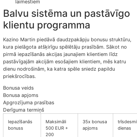
laimestiem
Balvu sistēma un pastāvīgo
klientu programma
Kazino Martin piedāvā daudzpakāpju bonusu struktūru,
kura pielāgota atšķirīgu spēlētāju prasībām. Sākot no
pirmā iepazīšanās akcijas jaunajiem klientiem līdz
pastāvīgajām akcijām esošajiem klientiem, mēs katru
dienu nodrošinām, ka katra spēle sniedz papildu
priekšrocības.
Bonusa veids
Bonusa apjoms
Apgrozījuma prasības
Derīguma termiņš
Iepazīšanās
Maksimāli
35x bonusa
trīsdesmi
bonuss
500 EUR +
apjoms
dienas
200