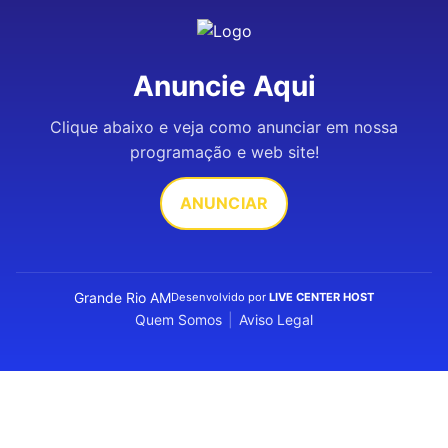
Anuncie Aqui
Clique abaixo e veja como anunciar em nossa
programação e web site!
ANUNCIAR
Grande Rio AM
Desenvolvido por
LIVE CENTER HOST
Quem Somos
|
Aviso Legal