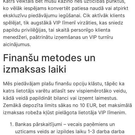
Katrs veiktais bet mūsu kazino nes uzticības punktus,
ko vēlāk iespējams konvertēt patiesa naudā vai atpirkt
ekskluzīvu piedāvājumu iegūšanai. Cik aktīvāk klients
spēlējat, tik augstākā VIP līmenī virzāties, kas sniedz
papildu privilēģijas, tai skaitā personīgo klienta
menedžeri, paātrinātu izņemšanas un VIP turnīru
aicinājumus.
Finanšu metodes un
izmaksas laiki
Mēs piedāvājam plašu finanšu opciju klāstu, tāpēc ka
katrs lietotājs varētu atlasīt sev vispiemērotāko veidu,
kādā veidā papildināt bilanci vai izņemt laimestus.
Zemākā depozīta limits sākas no 10 EUR, bet maksimālā
izmaksas robeža kļūst pielāgota lietotāja VIP līmenim.
Bankas pārskaitījumi – vecais paņēmiens un
uzticams veids ar izpildes laiku 1-3 darba darba